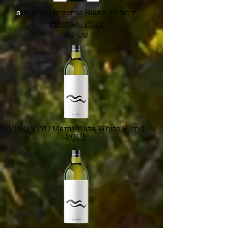
s
Blushes Inverse Blanc de Noir
Pinotage 2019
92 -
JS
VINO VITO Mami Wata White Blend
2019