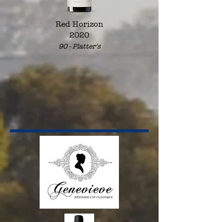
Red Horizon
2020
90
-
Platter's