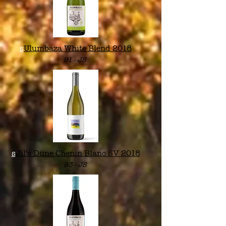
s
Ulumbaza White Blend 2018
91 -
JS
s
Jil's Dune Chenin Blanc SV 2018
93 -
JS