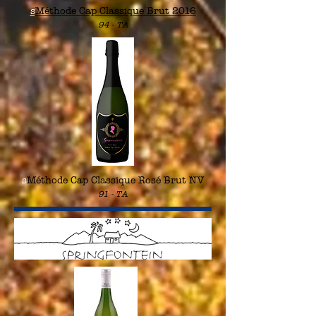
s
Méthode Cap Classique Brut 2016
94
- TA
s
Méthode Cap Classique Rosé Brut NV
91
- TA