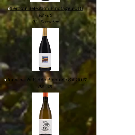
s
Terroir Selection Pinotage 2018
92
-
JS
91 - De
canter
s
Jonathan's Ridge Pinotage SV 2017
92 -
JS