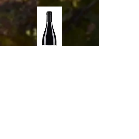
Morgon
Corcellete
2020
92 -
WE